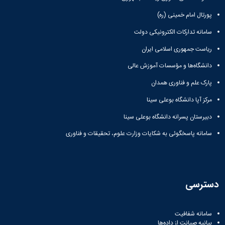
غذای
سلف
درمانی
پورتال امام خمینی (ره)
سالم
های
(بیمه
اخبار
مکمل
درمانی
سامانه تدارکات الکترونیکی دولت
و
دانشجویان
ریاست جمهوری اسلامی ایران
اطلاعیه‌ها
غیرایرانی)
فایل‌های
دانشگاه‌ها و مؤسسات آموزش عالی
آموزشی
اردو
پارک علم و فناوری همدان
تفریحی
مرکز آپا دانشگاه بوعلی سینا
غار
علیصدر
دبیرستان پسرانه دانشگاه بوعلی سینا
سامانه پاسخگوئی به شکایات وزارت علوم، تحقیقات و فناوری
دسترسی
سامانه شفافیت
بیانیه صیانت از داده‌ها