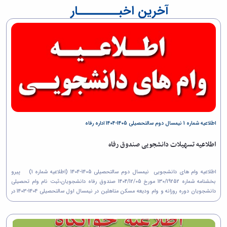
دانشجویی
شرایط
انتخابات
آخرین اخبــــــــار
ارتباطی
همکاری
شرایط
و
شورای
با
و
قوانین
صنفی
امور
مدارک
سلف
دانشجویان
خوابگاه
مورد
ها
فرم
ها
نیاز
اخبار
ثبت
در
ضامن
و
مشکلات
قالب
اخبار
اطلاعیه‌ها
کار
سلف
و
دانشجویی
های
اطلاعیه
لغو
دانشگاه
ها
اسکان
سلف
انواع
اطلاعیه شماره 1 نیمسال دوم سالتحصیلی 1405-1404 اداره رفاه
در
مرکزی
تسهیلات
سال
سلف
صندوق
اطلاعیه تسهیلات دانشجویی صندوق رفاه
تحصیلی
دانشکده
رفاه
1402-
علوم
دانشجویی
1403
پایه
اطلاعیه وام های دانشجویی نیمسال دوم سالتحصیلی 1405-1404 (اطلاعیه شماره 1) پیرو
خدمات
فرم
سلف
بخشنامه شماره 130/19252 مورخ 1404/12/05 صندوق رفاه دانشجویان،ثبت نام وام تحصیلی
درمانی
درخواست
دانشکده
دانشجویان دوره روزانه و وام ودیعه مسکن متاهلین در نیمسال اول سالتحصیلی 1404-1403 در
(بیمه
سامانه صندوق رفاه (آدرس...
جابجایی
هنر
حوادث
و
جشنواره
دانشجویی)
مسابقه
معماری
خدمات