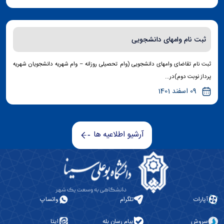
ثبت نام وامهای دانشجویی
ثبت نام تقاضای وامهای دانشجویی (وام تحصیلی روزانه – وام شهریه دانشجویان شهریه
پرداز نوبت دوم)در...
09 اسفند 1401
آرشیو اطلاعیه ها
آپارات
تلگرام
واتساپ
سروش
پیام رسان بله
ایتا