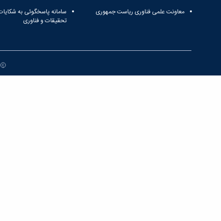
معاونت علمی فناوری ریاست جمهوری
سامانه پاسخگوئی به شکایات
تحقیقات و فناوری