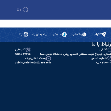
En
تلگرام
واتساپ
سروش
پیام رسان بله
ایتا
رتباط با ما
نشانی
کدپستی
مدان، چهارباغ شهید مصطفی احمدی روشن، دانشگاه بوعلی سینا
۶۵۱۷۸-۳۸۶۹۵
شماره تماس
پست الکترونیک
public_relation[at]basu.ac.ir
31400000 - 0