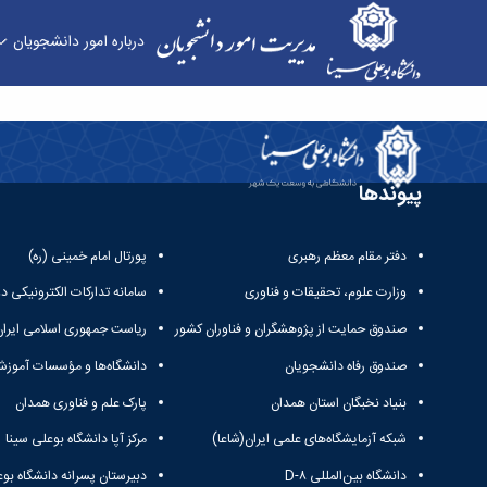
درباره امور دانشجویان
فرم خودارزیابی - مدیریت امور دانشجویان
پیوندها
دفتر مقام معظم رهبری
پورتال امام خمینی (ره)
وزارت علوم، تحقیقات و فناوری
سامانه تدارکات الکترونیکی د
صندوق حمایت از پژوهشگران و فناوران کشور
ریاست جمهوری اسلامی ایران
صندوق رفاه دانشجویان
دانشگاه‌ها و مؤسسات آموزش
بنیاد نخبگان استان همدان
پارک علم و فناوری همدان
شبکه آزمایشگاه‌های علمی ایران(شاعا)
مرکز آپا دانشگاه بوعلی سینا
دانشگاه بین‌المللی D-۸
دبیرستان پسرانه دانشگاه بوع