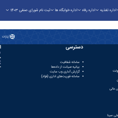
اداره تغذیه
اداره رفاه
اداره خوابگاه ها
ثبت نام شورای صنفی 1403
آپارات
دسترسی
ا
ه
سامانه شفافیت
بیانیه صیانت از داده‌ها
81
ولت
گزارش آماری وب‌ سایت
سامانه فوریت‌های اداری (فؤاد)
 عالی
لی سینا