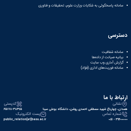
سامانه پاسخگوئی به شکایات وزارت علوم، تحقیقات و فناوری
دسترسی
سامانه شفافیت
بیانیه صیانت از داده‌ها
گزارش آماری وب‌ سایت
سامانه فوریت‌های اداری (فؤاد)
ارتباط با ما
نشانی
کدپستی
همدان، چهارباغ شهید مصطفی احمدی روشن، دانشگاه بوعلی سینا
۶۵۱۷۸-۳۸۶۹۵
شماره تماس
پست الکترونیک
public_relation[at]basu.ac.ir
31400000 - 081