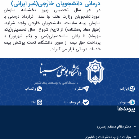
درمانی دانشجویان خارجی(غیر ایرانی)
در هر سال تحصیلی پیرو بخشنامه سازمان
اموردانشجویان وزارت عتف ،با عقد قرارداد درمانی با
سازمان بیمه سلامت، دانشجویان خارجی واجد شرایط
(طبق مفاد بخشنامه) از تاریخ شروع سال تحصیلی(یکم
مهرماه) تا پایان سالتحصیلی(سی و یکم شهریور) با
پرداخت حق بیمه از سوی دانشگاه، تحت پوشش بیمه
خدمات درمانی قرار می گیرند.
آپارات
تلگرام
واتساپ
سروش
پیام رسان بله
ایتا
پیوندها
دفتر مقام معظم رهبری
وزارت علوم، تحقیقات و فناوری