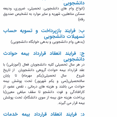
دانشجویی
غذای
سلف
درمانی
(انواع وام های دانشجویی: تحصیلی، ضروری، ودیعه
سالم
های
(بیمه
مسکن متاهلین، شهریه و سایر موارد به تشخیص صندوق
اخبار
مکمل
درمانی
رفاه)
و
دانشجویان
اطلاعیه‌ها
غیرایرانی)
ب: فرایند بازپرداخت و تسویه حساب
فایل‌های
تسهیلات دانشجویی
آموزشی
(بدهی وام دانشجویی و بدهی خوابگاه دانشجویی)
اردو
تفریحی
ج: فرایند انعقاد قرارداد بیمه حوادث
غار
دانشجویی
علیصدر
در هر سال تحصیلی کلیه دانشجویان فعال (آموزشی) با
عقد قرارداد بیمه حوادث گروهی دانشجویان از تاریخ
شروع سال تحصیلی(یکم مهرماه) تا پایان
سالتحصیلی(سی و یکم شهریور) تحت پوشش بیمه
حوادث می باشند و هزینه های درمانی ، نقص عضو، از
کارافتادگی و فوت دانشجو تا سقف مبلغی معین(با
پرداخت هزینه حق بیمه از سوی دانشگاه)، تحت پوشش
بیمه قرار می گیرند.
د: فرایند انعقاد قرارداد بیمه خدمات