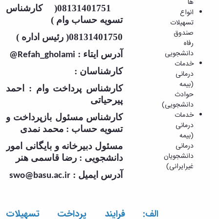
ها
دانشجویی
شرایط
انتخابات
ارتباطی
08131401751( کارشناس
همکاری
انواع
شرایط
و
شورای
تسویه حساب وام )
با
تسهیلات
و
قوانین
صنفی
امور
صندوق
مدارک
سلف
08131401750( رئیس اداره )
دانشجویان
خوابگاه
رفاه
مورد
ها
فرم
ها
دانشجویی
آدرس ایتاء :
نیاز
@Refah_gholami
اخبار
ثبت
در
خدمات
ضامن
و
مشکلات
کارشناسان :
قالب
درمانی
اخبار
اطلاعیه‌ها
کار
(بیمه
سلف
و
کارشناس پرداخت وام : احمد
دانشجویی
حوادث
های
اطلاعیه
پیرحیاتی
لغو
دانشگاه
دانشجویی)
ها
اسکان
سلف
خدمات
انواع
کارشناس مسئول بازپرداخت و
در
مرکزی
درمانی
تسهیلات
تسویه حساب : محمد نمدی
سال
سلف
(بیمه
صندوق
تحصیلی
دانشکده
درمانی
مسئول دبیرخانه و بایگانی امور
رفاه
1402-
علوم
دانشجویان
دانشجویی : رضا قاسمی هنر
دانشجویی
1403
پایه
غیرایرانی)
خدمات
آدرس ایمیل :
فرم
سلف
swo@basu.ac.ir
درمانی
درخواست
دانشکده
(بیمه
جابجایی
هنر
حوادث
و
جشنواره
دانشجویی)
الف: فرایند پرداخت تسهیلات
مسابقه
معماری
خدمات